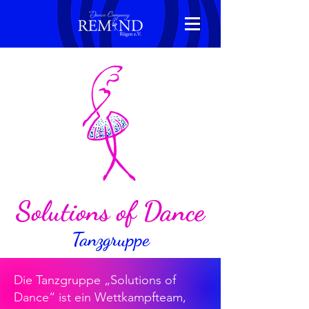
Solutions of Dance
Tanzgruppe
Die Tanzgruppe „Solutions of
Dance“ ist ein Wettkampfteam,