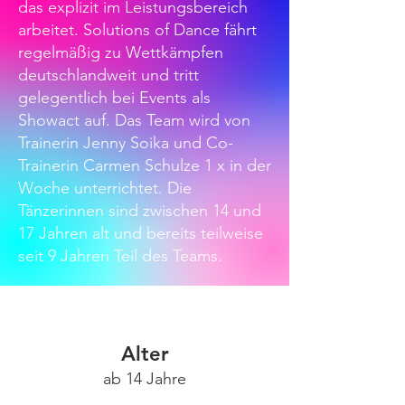
das explizit im Leistungsbereich
arbeitet. Solutions of Dance fährt
regelmäßig zu Wettkämpfen
deutschlandweit und tritt
gelegentlich bei Events als
Showact auf. Das Team wird von
Trainerin Jenny Soika und Co-
Trainerin Carmen Schulze 1 x in der
Woche unterrichtet. Die
Tänzerinnen sind zwischen 14 und
17 Jahren alt und bereits teilweise
seit 9 Jahren Teil des Teams.
Alter
ab 14 Jahre