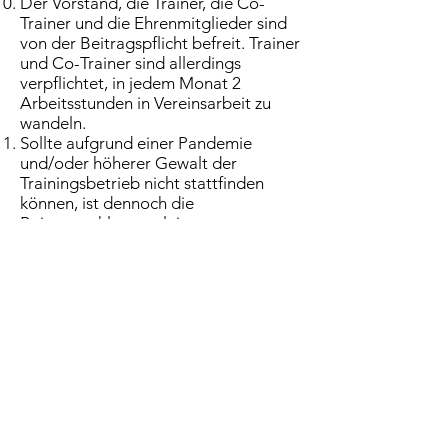
Der Vorstand, die Trainer, die Co-
Trainer und die Ehrenmitglieder sind
von der Beitragspflicht befreit. Trainer
und Co-Trainer sind allerdings
verpflichtet, in jedem Monat 2
Arbeitsstunden in Vereinsarbeit zu
wandeln.
Sollte aufgrund einer Pandemie
und/oder höherer Gewalt der
Trainingsbetrieb nicht stattfinden
können, ist dennoch die
Beitragszahlung zu leisten.
Der Mitgliedsbeitrag enthält unter
anderem die Beiträge für den
Landessportbund
Mecklenburg-Vorpommern e.V.,
Honorare für Trainer bzw. Co-Trainer,
die Vereinshaftpflichtversicherung, die
Rechtsschutzversicherung, die
Sportversicherung des
Landessportbundes Mecklenburg-
Vorpommern e. V., Sporthallenkosten
sowie Beiträge für die jeweiligen